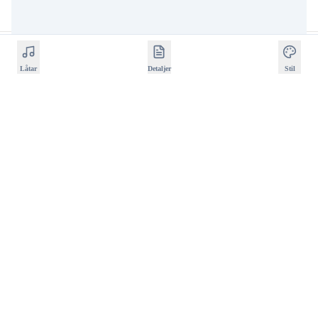
Polaroid-album
Låtar
Detaljer
Stil
Verkliga poster-mockups
Se hur din musikposter ser ut
utskriven
Förhandsgranska det färdiga resultatet: kvitton,
kassettposters, mixtapes och spellistoraster som passar
perfekt på skrivbordet, hyllan eller tavelväggen.
Start Designing