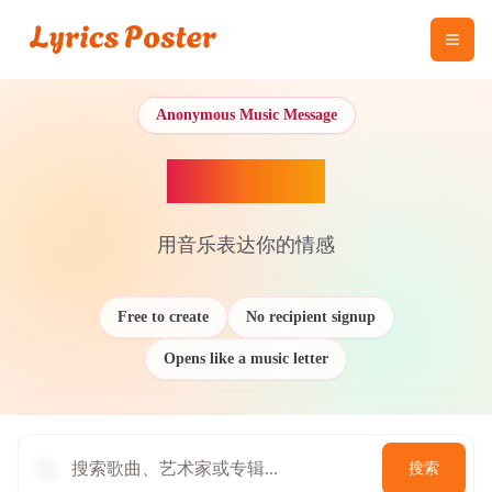
Anonymous Music Message
音乐传情
用音乐表达你的情感
Free to create
No recipient signup
Opens like a music letter
搜索