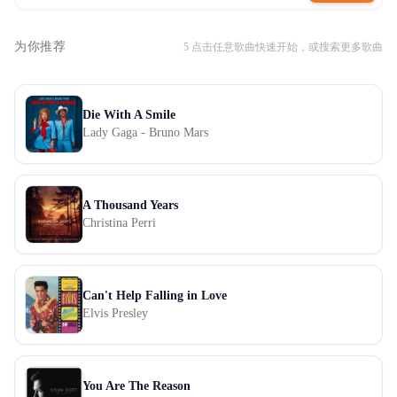
为你推荐
5
点击任意歌曲快速开始，或搜索更多歌曲
Die With A Smile
Lady Gaga - Bruno Mars
A Thousand Years
Christina Perri
Can't Help Falling in Love
Elvis Presley
You Are The Reason