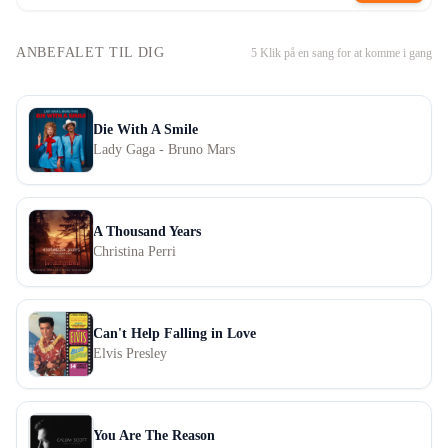
ANBEFALET TIL DIG
5
Klik på en sang for at komme i gang
Die With A Smile
Lady Gaga - Bruno Mars
A Thousand Years
Christina Perri
Can't Help Falling in Love
Elvis Presley
You Are The Reason