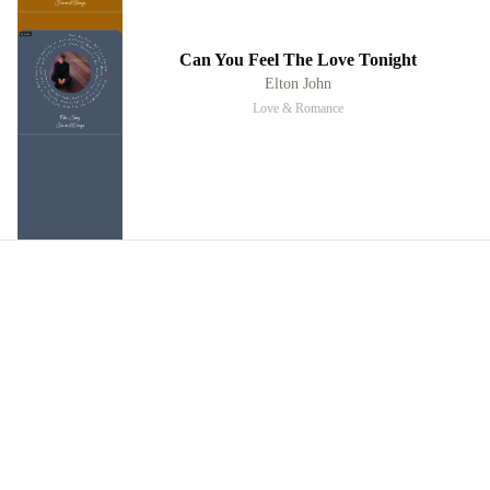
Forever & Always
500×500
C
a
n
Y
o
u
F
w
t
e
e
h
v
o
e
y
l
o
l
u
n
i
S
f
o
r
T
w
e
s
h
v
h
i
g
S
a
r
n
u
e
l
r
a
i
l
e
l
L
l
e
l
I
y
o
Can You Feel The Love Tonight
k
a
i
v
F
t
L
s
e
o
t
p
?
a
T
l
t
u
y
o
e
h
o
?
n
h
e
y
i
W
g
t
s
h
o
h
e
t
u
t
t
n
a
n
a
w
❤
d
a
D
c
Elton John
e
a
e
m
i
I
r
v
t
E
o
l
e
l
t
i
b
l
r
t
n
u
a
e
o
g
B
n
n
,
s
a
i
g
n
s
n
J
g
s
o
i
i
o
n
i
h
h
i
n
i
t
h
t
n
l
e
s
g
m
o
I
l
o
e
S
s
u
a
f
W
F
r
I
i
p
s
c
l
s
a
e
Love & Romance
n
h
e
t
l
o
m
o
e
f
n
y
s
l
a
n
y
O
Our Song
Forever & Always