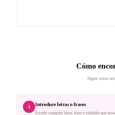
Cómo encont
Sigue estos se
Introduce letras o frases
1
Escribe cualquier línea, frase o estribillo que re