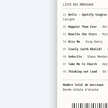
LISTE DES MORCEAUX
01
Hello – Spotify Singles
Lavigne
02
Happier Than Ever
-
Kel
03
Rewrite the Stars
-
Mic
04
Kiss Me
-
King Henry
05
lovely (with Khalid)
-
06
Señorita
-
Shawn Mendes
07
Take Me To Church
-
Hoz
08
Thinking out Loud
-
Ed 
Nombre total de morceaux
Durée totale d'écoute