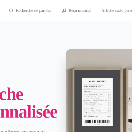
Recherche de paroles
Reçu musical
Affiche carte pers
iche
nnalisée
un album en cadeau