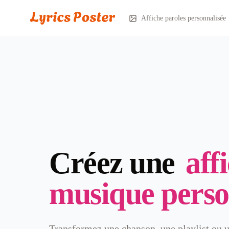
Affiche paroles personnalisée
Créez une
aff
musique perso
Transformez une chanson, une playlist ou 