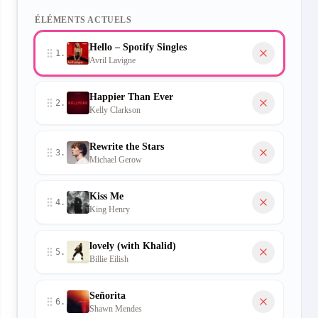
ÉLÉMENTS ACTUELS
Hello – Spotify Singles
1
.
Avril Lavigne
Happier Than Ever
2
.
Kelly Clarkson
Rewrite the Stars
3
.
Michael Gerow
Kiss Me
4
.
King Henry
lovely (with Khalid)
5
.
Billie Eilish
Señorita
6
.
Shawn Mendes