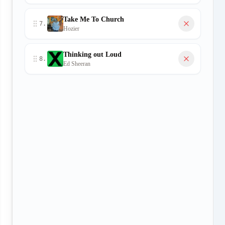
Take Me To Church
7
.
Hozier
Thinking out Loud
8
.
Ed Sheeran