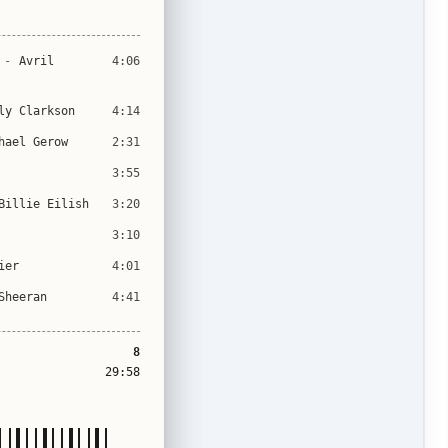
-
Avril
4:06
ly Clarkson
4:14
hael Gerow
2:31
3:55
Billie Eilish
3:20
3:10
ier
4:01
Sheeran
4:41
8
29:58