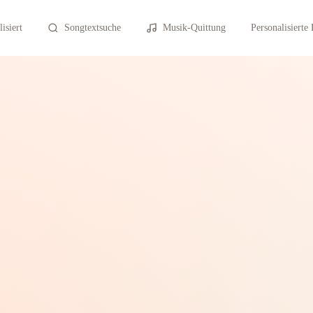
isiert
Songtextsuche
Musik-Quittung
Personalisierte