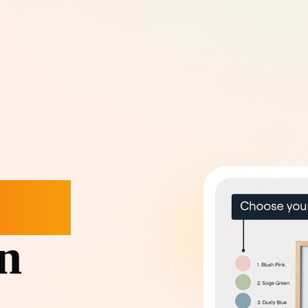
ster
n